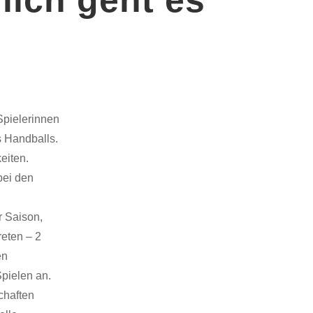
Spielerinnen
s Handballs.
eiten.
bei den
r Saison,
eten – 2
en
Spielen an.
chaften