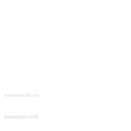
Northeimer HC e.V.
Schuhwall 22, 37154
Northeim
Kontaktiert UNS
kontakt@northeimerhc.de