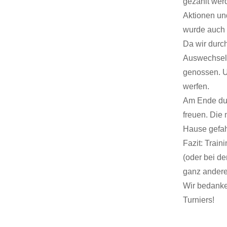
gezählt werd
Aktionen un
wurde auch 
Da wir durc
Auswechsels
genossen. U
werfen.
Am Ende dur
freuen. Die 
Hause gefah
Fazit: Traini
(oder bei d
ganz andere
Wir bedanke
Turniers!