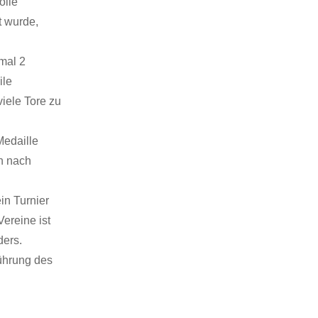
olle
t wurde,
mal 2
ile
iele Tore zu
Medaille
en nach
ein Turnier
ereine ist
ders.
ührung des