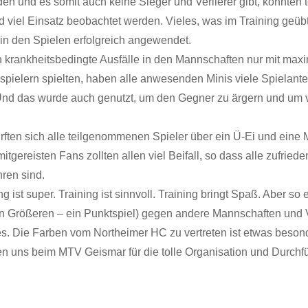
en und es somit auch keine Sieger und Verlierer gibt, konnten t
d viel Einsatz beobachtet werden. Vieles, was im Training geüb
in den Spielen erfolgreich angewendet.
h krankheitsbedingte Ausfälle in den Mannschaften nur mit maxi
pielern spielten, haben alle anwesenden Minis viele Spielante
nd das wurde auch genutzt, um den Gegner zu ärgern und um v
ften sich alle teilgenommenen Spieler über ein Ü-Ei und eine 
mitgereisten Fans zollten allen viel Beifall, so dass alle zufried
ren sind.
ng ist super. Training ist sinnvoll. Training bringt Spaß. Aber so 
en Größeren – ein Punktspiel) gegen andere Mannschaften und V
s. Die Farben vom Northeimer HC zu vertreten ist etwas beson
n uns beim MTV Geismar für die tolle Organisation und Durchf