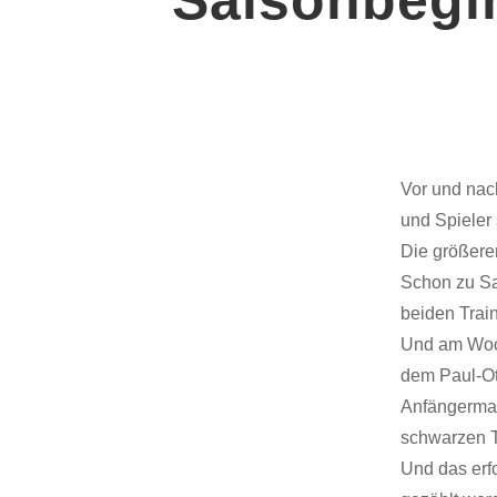
Vor und nac
und Spieler
Die größeren
Schon zu Sa
beiden Trai
Und am Woch
dem Paul-Ot
Anfängerman
schwarzen T
Und das erf