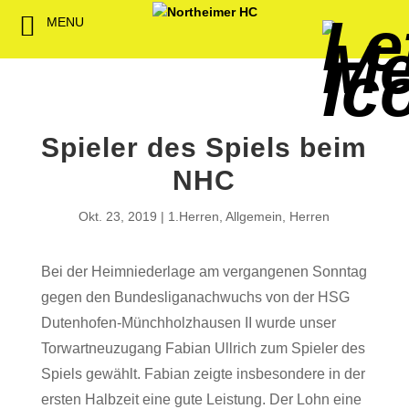
MENU
Back
Back
Back
Back
Back
Back
Back
Back
Back
Back
Back
Senioren
NHC-Sponsoren
Fan-Kollektion
Bildergalerie
1. Herren
Männliche
NHC Spiel
Vorstand
Förderver
Beitrittser
Abrechnu
Jugend
Sponsor werden
Fan-Artikel
Organisatorisches
2. Herren
Weibliche
Trainingsz
Satzung
Fördermitg
Download
Spieler des Spiels beim
Spielbetrieb
Spieltagssponsoren
FWD
1. Damen
Minis & M
Übungsleit
NHC
Sponsoren stellen
Förderung
2. Damen
Spielstätt
Okt. 23, 2019
1.Herren
,
Allgemein
,
Herren
sich vor
Dokumente
Bei der Heimniederlage am vergangenen Sonntag
Jobbörse
Kooperationen
gegen den Bundesliganachwuchs von der HSG
Hallenheft
Dutenhofen-Münchholzhausen II wurde unser
Termine
Torwartneuzugang Fabian Ullrich zum Spieler des
Spiels gewählt. Fabian zeigte insbesondere in der
Intern
ersten Halbzeit eine gute Leistung. Der Lohn eine