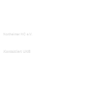
Northeimer HC e.V.
Schuhwall 22, 37154
Northeim
Kontaktiert UNS
kontakt@northeimerhc.de