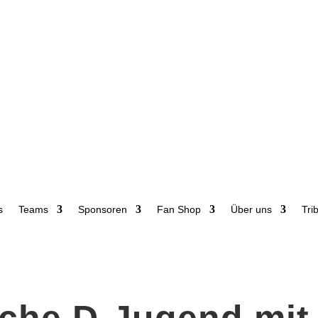
s
Teams
Sponsoren
Fan Shop
Über uns
Tri
iche D-Jugend mit