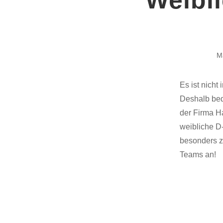
M
Es ist nich
Deshalb bed
der Firma H
weibliche D
besonders z
Teams an!