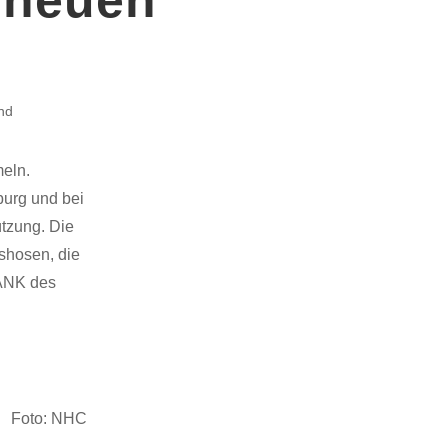
nd
meln.
urg und bei
ützung. Die
shosen, die
DANK des
Foto: NHC