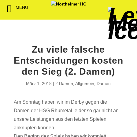
MENU
Back
Back
Back
Back
Back
Back
Back
Back
Back
Back
Back
Senioren
NHC-Sponsoren
Fan-Kollektion
Bildergalerie
1. Herren
Männliche
NHC Spiel
Vorstand
Förderver
Beitrittser
Abrechnu
Jugend
Sponsor werden
Fan-Artikel
Organisatorisches
2. Herren
Weibliche
Trainingsz
Satzung
Fördermitg
Download
Zu viele falsche
Spielbetrieb
Spieltagssponsoren
FWD
1. Damen
Minis & M
Übungsleit
Entscheidungen kosten
Sponsoren stellen
Förderung
2. Damen
Spielstätt
den Sieg (2. Damen)
sich vor
Dokumente
März 1, 2018
2.Damen
,
Allgemein
,
Damen
Jobbörse
Kooperationen
Am Sonntag haben wir im Derby gegen die
Hallenheft
Damen der HSG Rhumetal leider so gar nicht an
Termine
unsere Leistungen aus den letzten Spielen
anknüpfen können.
Intern
Den Beginn des Spiels haben wir komplett