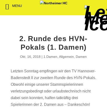
MENU
Back
Back
Back
Back
Back
Back
Back
Back
Back
Back
Back
Senioren
NHC-Sponsoren
Fan-Kollektion
Bildergalerie
1. Herren
Männliche
NHC Spiel
Vorstand
Förderver
Beitrittser
Abrechnu
Jugend
Sponsor werden
Fan-Artikel
Organisatorisches
2. Herren
Weibliche
Trainingsz
Satzung
Fördermitg
Download
2. Runde des HVN-
Spielbetrieb
Spieltagssponsoren
FWD
1. Damen
Minis & M
Übungsleit
Pokals (1. Damen)
Sponsoren stellen
Förderung
2. Damen
Spielstätt
Okt. 16, 2018
1.Damen
,
Allgemein
,
Damen
sich vor
Dokumente
Letzten Sonntag empfingen wir den TV Hannover-
Jobbörse
Kooperationen
Badenstedt II zur zweiten Runde des HVN-Pokals.
Hallenheft
Obwohl einige unserer Stammspielerinnen
Termine
verletzungsbedingt oder urlaubstechnisch nicht
dabei sein konnten, halfen tatkräftig drei
Intern
Spielerinnen der 2. Damen aus – Dankeschön!