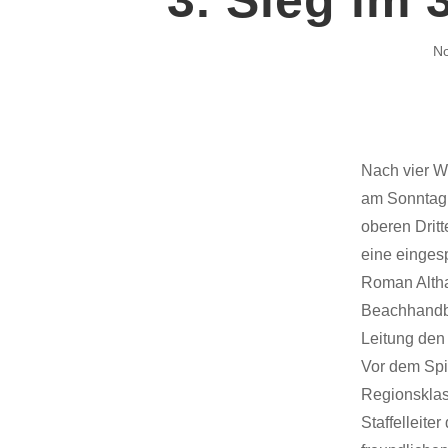
No
Nach vier Wo
am Sonntag i
oberen Dritt
eine eingesp
Roman Altha
Beachhandba
Leitung den
Vor dem Spi
Regionsklas
Staffelleite