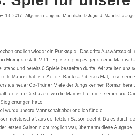
v. 13, 2017
Allgemein
,
Jugend
,
Männliche D Jugend
,
Männliche Jug
chen endlich wieder ein Punktspiel. Das dritte Auswärtsspiel i
n Moringen statt. Mit 11 Spielern ging es gegen eine Mannschaf
el stand und bereits 6 Spiele bestreiten durfte. Wir stellten uns s
ielte Mannschaft ein. Auf der Bank saß dieses Mal, in seinem e
ns als neuer Co-Trainer. Viele der Jungs kennen Roman berei
llturnier in Cuxhaven, wo die Mannschaft unter seiner und Ca
 Sieg errungen hatte.
el wurde unsere Mannschaft aber endlich für die
senmeisterschaft aus der letzten Saison geehrt. Da es durch d
r der letzten Saison nicht möglich war, übernahm diese Aufgabe