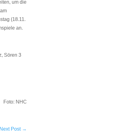
eiten, um die
 am
tag (18.11.
mspiele an.
z, Sören 3
Foto: NHC
Next Post
→