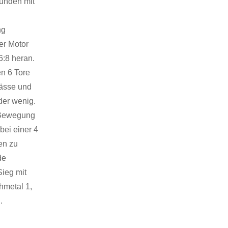
bunden mit
ng
er Motor
6:8 heran.
en 6 Tore
pässe und
der wenig.
e Bewegung
bei einer 4
en zu
de
Sieg mit
hmetal 1,
.