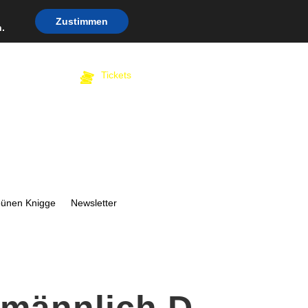
Zustimmen
.
Tickets
bünen Knigge
Newsletter
e männlich D