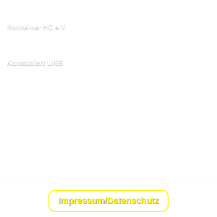
Northeimer HC e.V.
Schuhwall 22, 37154
Northeim
Kontaktiert UNS
kontakt@northeimerhc.de
Impressum/Datenschutz