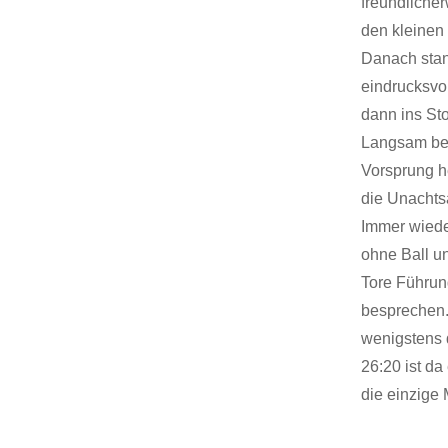
freundlicher
den kleinen
Danach stand
eindrucksvol
dann ins St
Langsam ber
Vorsprung h
die Unachts
Immer wiede
ohne Ball u
Tore Führun
besprechen.
wenigstens 
26:20 ist d
die einzige