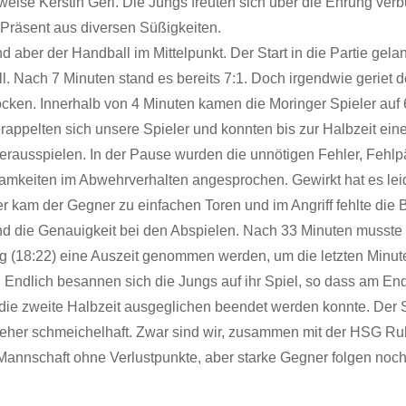
weise Kerstin Gerl. Die Jungs freuten sich über die Ehrung ver
 Präsent aus diversen Süßigkeiten.
 aber der Handball im Mittelpunkt. Der Start in die Partie gela
l. Nach 7 Minuten stand es bereits 7:1. Doch irgendwie geriet d
ocken. Innerhalb von 4 Minuten kamen die Moringer Spieler auf 
appelten sich unsere Spieler und konnten bis zur Halbzeit ein
erausspielen. In der Pause wurden die unnötigen Fehler, Fehl
amkeiten im Abwehrverhalten angesprochen. Gewirkt hat es lei
r kam der Gegner zu einfachen Toren und im Angriff fehlte di
nd die Genauigkeit bei den Abspielen. Nach 33 Minuten musste 
g (18:22) eine Auszeit genommen werden, um die letzten Minut
 Endlich besannen sich die Jungs auf ihr Spiel, so dass am En
die zweite Halbzeit ausgeglichen beendet werden konnte. Der 
a eher schmeichelhaft. Zwar sind wir, zusammen mit der HSG Ru
 Mannschaft ohne Verlustpunkte, aber starke Gegner folgen noch