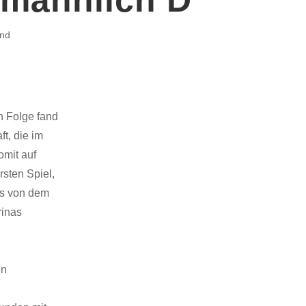
end
n Folge fand
t, die im
omit auf
rsten Spiel,
ts von dem
rinas
en