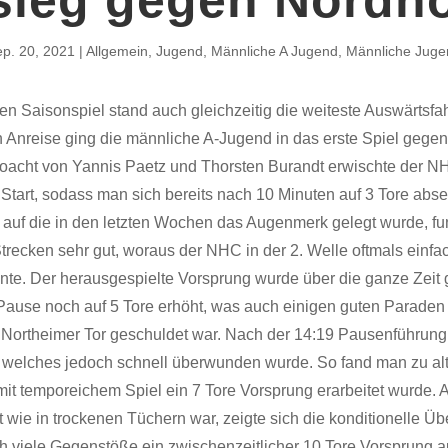
p. 20, 2021
Allgemein
,
Jugend
,
Männliche A Jugend
,
Männliche Juge
en Saisonspiel stand auch gleichzeitig die weiteste Auswärtsfa
n Anreise ging die männliche A-Jugend in das erste Spiel gege
oacht von Yannis Paetz und Thorsten Burandt erwischte der N
Start, sodass man sich bereits nach 10 Minuten auf 3 Tore abse
 auf die in den letzten Wochen das Augenmerk gelegt wurde, fun
trecken sehr gut, woraus der NHC in der 2. Welle oftmals einfa
nnte. Der herausgespielte Vorsprung wurde über die ganze Zeit 
 Pause noch auf 5 Tore erhöht, was auch einigen guten Parade
 Northeimer Tor geschuldet war. Nach der 14:19 Pausenführung 
f, welches jedoch schnell überwunden wurde. So fand man zu alt
it temporeichem Spiel ein 7 Tore Vorsprung erarbeitet wurde. A
 wie in trockenen Tüchern war, zeigte sich die konditionelle Üb
h viele Gegenstöße ein zwischenzeitlicher 10 Tore Vorsprung a