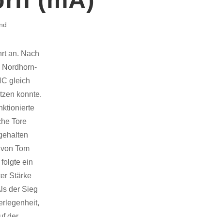
nd
hrt an. Nach
n Nordhorn-
HC gleich
tzen konnte.
ktionierte
che Tore
gehalten
n von Tom
folgte ein
er Stärke
ls der Sieg
erlegenheit,
uf der