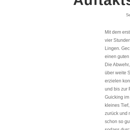
Se
Mit dem erst
vier Stunde
Lingen. Gec
einen guten 
Die Abwehr,
über weite S
erzielen ko
und bis zur
Guicking im
kleines Tie
zurück und m
schon so gut
sodass durc