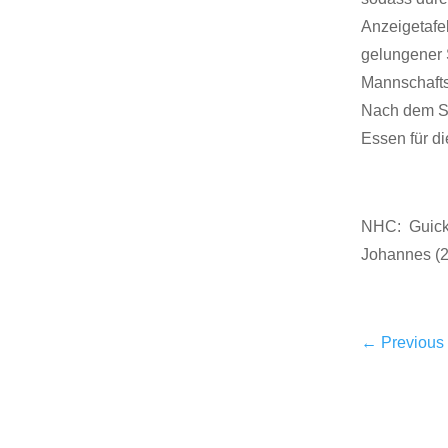
Anzeigetafe
gelungener 
Mannschafts
Nach dem Spi
Essen für di
NHC: Guickin
Johannes (2)
←
Previous