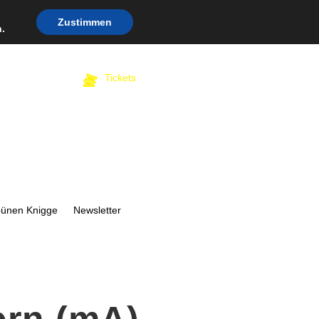
Zustimmen
.
Tickets
bünen Knigge
Newsletter
orn (mA)