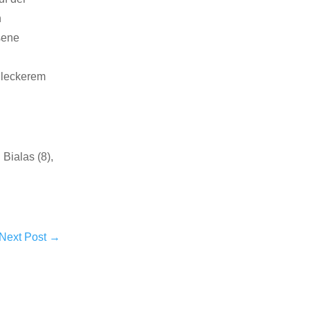
n
sene
i leckerem
Bialas (8),
Next Post
→