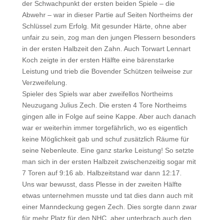
der Schwachpunkt der ersten beiden Spiele – die
Abwehr – war in dieser Partie auf Seiten Northeims der
Schlüssel zum Erfolg. Mit gesunder Härte, ohne aber
unfair zu sein, zog man den jungen Plessern besonders
in der ersten Halbzeit den Zahn. Auch Torwart Lennart
Koch zeigte in der ersten Hälfte eine bärenstarke
Leistung und trieb die Bovender Schützen teilweise zur
Verzweifelung.
Spieler des Spiels war aber zweifellos Northeims
Neuzugang Julius Zech. Die ersten 4 Tore Northeims
gingen alle in Folge auf seine Kappe. Aber auch danach
war er weiterhin immer torgefährlich, wo es eigentlich
keine Möglichkeit gab und schuf zusätzlich Räume für
seine Nebenleute. Eine ganz starke Leistung! So setzte
man sich in der ersten Halbzeit zwischenzeitig sogar mit
7 Toren auf 9:16 ab. Halbzeitstand war dann 12:17.
Uns war bewusst, dass Plesse in der zweiten Hälfte
etwas unternehmen musste und tat dies dann auch mit
einer Manndeckung gegen Zech. Dies sorgte dann zwar
für mehr Platz für den NHC, aber unterbrach auch den