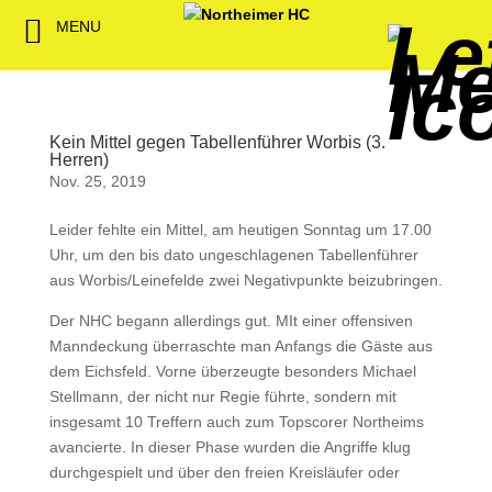
MENU
Back
Back
Back
Back
Back
Back
Back
Back
Back
Back
Back
Senioren
NHC-Sponsoren
Fan-Kollektion
Bildergalerie
1. Herren
Männliche
NHC Spiel
Vorstand
Förderver
Beitrittser
Abrechnu
Jugend
Sponsor werden
Fan-Artikel
Organisatorisches
2. Herren
Weibliche
Trainingsz
Satzung
Fördermitg
Download
Kein Mittel gegen Tabellenführer Worbis (3.
Herren)
Jugend
Nov. 25, 2019
Spielbetrieb
Spieltagssponsoren
FWD
1. Damen
Übungsleit
Minis & M
Leider fehlte ein Mittel, am heutigen Sonntag um 17.00
Sponsoren stellen
Förderung
2. Damen
Spielstätt
Uhr, um den bis dato ungeschlagenen Tabellenführer
sich vor
aus Worbis/Leinefelde zwei Negativpunkte beizubringen.
Dokumente
Der NHC begann allerdings gut. MIt einer offensiven
Jobbörse
Manndeckung überraschte man Anfangs die Gäste aus
Kooperationen
dem Eichsfeld. Vorne überzeugte besonders Michael
Hallenheft
Stellmann, der nicht nur Regie führte, sondern mit
Termine
insgesamt 10 Treffern auch zum Topscorer Northeims
avancierte. In dieser Phase wurden die Angriffe klug
Intern
durchgespielt und über den freien Kreisläufer oder