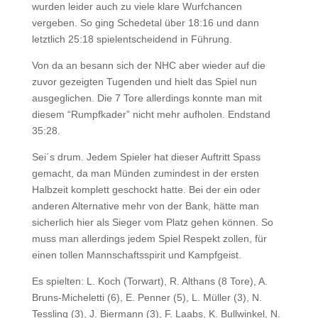
wurden leider auch zu viele klare Wurfchancen
vergeben. So ging Schedetal über 18:16 und dann
letztlich 25:18 spielentscheidend in Führung.
Von da an besann sich der NHC aber wieder auf die
zuvor gezeigten Tugenden und hielt das Spiel nun
ausgeglichen. Die 7 Tore allerdings konnte man mit
diesem “Rumpfkader” nicht mehr aufholen. Endstand
35:28.
Sei´s drum. Jedem Spieler hat dieser Auftritt Spass
gemacht, da man Münden zumindest in der ersten
Halbzeit komplett geschockt hatte. Bei der ein oder
anderen Alternative mehr von der Bank, hätte man
sicherlich hier als Sieger vom Platz gehen können. So
muss man allerdings jedem Spiel Respekt zollen, für
einen tollen Mannschaftsspirit und Kampfgeist.
Es spielten: L. Koch (Torwart), R. Althans (8 Tore), A.
Bruns-Micheletti (6), E. Penner (5), L. Müller (3), N.
Tessling (3), J. Biermann (3), F. Laabs, K. Bullwinkel, N.