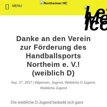
MENU
Back
Back
Back
Back
Back
Back
Back
Back
Back
Back
Back
Senioren
NHC-Sponsoren
Fan-Kollektion
Bildergalerie
1. Herren
Männliche
NHC Spiel
Vorstand
Förderver
Beitrittser
Abrechnu
Jugend
Sponsor werden
Fan-Artikel
Organisatorisches
2. Herren
Weibliche
Trainingsz
Satzung
Fördermitg
Download
Danke an den Verein
Spielbetrieb
Spieltagssponsoren
FWD
1. Damen
Minis & M
Übungsleit
zur Förderung des
Sponsoren stellen
Förderung
2. Damen
Spielstätt
Handballsports
sich vor
Northeim e. V.!
Dokumente
(weiblich D)
Jobbörse
Kooperationen
Sep. 27, 2017
Allgemein
,
Jugend
,
Weibliche D Jugend
,
Hallenheft
Weibliche Jugend
Termine
Intern
Die weibliche D-Jugend bedankt sich ganz