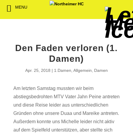
MENU
Back
Back
Back
Back
Back
Back
Back
Back
Back
Back
Back
Senioren
NHC-Sponsoren
Fan-Kollektion
Bildergalerie
1. Herren
Männliche
NHC Spiel
Vorstand
Förderver
Beitrittser
Abrechnu
Jugend
Sponsor werden
Fan-Artikel
Organisatorisches
2. Herren
Weibliche
Trainingsz
Satzung
Fördermitg
Download
Den Faden verloren (1.
Spielbetrieb
Spieltagssponsoren
FWD
1. Damen
Minis & M
Übungsleit
Damen)
Sponsoren stellen
Förderung
2. Damen
Spielstätt
Apr. 25, 2018
1.Damen
,
Allgemein
,
Damen
sich vor
Dokumente
Am letzten Samstag mussten wir beim
Jobbörse
Kooperationen
abstiegsbedrohten MTV Vater Jahn Peine antreten
Hallenheft
und diese Reise leider aus unterschiedlichen
Termine
Gründen ohne unsere Duaa und Mareike antreten.
Außerdem konnte uns Michelle leider nicht aktiv
Intern
auf dem Spielfeld unterstützen, aber stellte sich