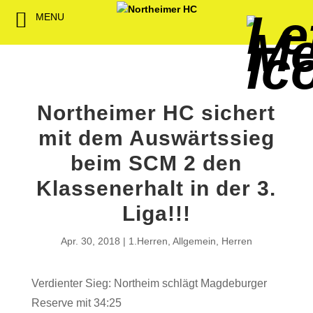
MENU
Back
Back
Back
Back
Back
Back
Back
Back
Back
Back
Back
Senioren
NHC-Sponsoren
Fan-Kollektion
Bildergalerie
1. Herren
Männliche
NHC Spiel
Vorstand
Förderver
Beitrittser
Abrechnu
Jugend
Sponsor werden
Fan-Artikel
Organisatorisches
2. Herren
Weibliche
Trainingsz
Satzung
Fördermitg
Download
Northeimer HC sichert
Spielbetrieb
Spieltagssponsoren
FWD
1. Damen
Minis & M
Übungsleit
mit dem Auswärtssieg
Sponsoren stellen
Förderung
2. Damen
Spielstätt
beim SCM 2 den
sich vor
Klassenerhalt in der 3.
Dokumente
Liga!!!
Jobbörse
Kooperationen
Apr. 30, 2018
1.Herren
,
Allgemein
,
Herren
Hallenheft
Termine
Verdienter Sieg: Northeim schlägt Magdeburger
Intern
Reserve mit 34:25