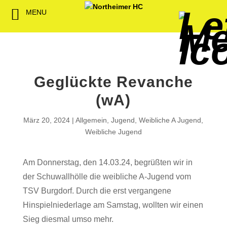
MENU
Back
Back
Back
Back
Back
Back
Back
Back
Back
Back
Back
Senioren
NHC-Sponsoren
Fan-Kollektion
Bildergalerie
1. Herren
Männliche
NHC Spiel
Vorstand
Förderver
Beitrittser
Abrechnu
Jugend
Sponsor werden
Fan-Artikel
Organisatorisches
2. Herren
Weibliche
Trainingsz
Satzung
Fördermitg
Download
Geglückte Revanche
Spielbetrieb
Spieltagssponsoren
FWD
1. Damen
Minis & M
Übungsleit
(wA)
Sponsoren stellen
Förderung
2. Damen
Spielstätt
März 20, 2024
Allgemein
,
Jugend
,
Weibliche A Jugend
,
sich vor
Weibliche Jugend
Dokumente
Jobbörse
Am Donnerstag, den 14.03.24, begrüßten wir in
Kooperationen
der Schuwallhölle die weibliche A-Jugend vom
Hallenheft
Termine
TSV Burgdorf. Durch die erst vergangene
Hinspielniederlage am Samstag, wollten wir einen
Intern
Sieg diesmal umso mehr.