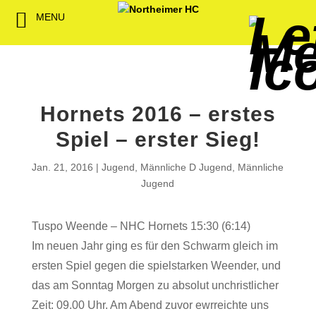
MENU
Back
Back
Back
Back
Back
Back
Back
Back
Back
Back
Back
Senioren
NHC-Sponsoren
Fan-Kollektion
Bildergalerie
1. Herren
Männliche
NHC Spiel
Vorstand
Förderver
Beitrittser
Abrechnu
Jugend
Sponsor werden
Fan-Artikel
Organisatorisches
2. Herren
Weibliche
Trainingsz
Satzung
Fördermitg
Download
Jugend
Hornets 2016 – erstes
Spielbetrieb
Spieltagssponsoren
FWD
1. Damen
Übungsleit
Spiel – erster Sieg!
Minis & M
Sponsoren stellen
Förderung
2. Damen
Spielstätt
Jan. 21, 2016
Jugend
,
Männliche D Jugend
,
Männliche
sich vor
Jugend
Dokumente
Jobbörse
Tuspo Weende – NHC Hornets 15:30 (6:14)
Kooperationen
Im neuen Jahr ging es für den Schwarm gleich im
Hallenheft
Termine
ersten Spiel gegen die spielstarken Weender, und
das am Sonntag Morgen zu absolut unchristlicher
Intern
Zeit: 09.00 Uhr. Am Abend zuvor ewrreichte uns