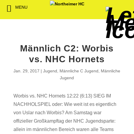
MENU
Back
Back
Back
Back
Back
Back
Back
Back
Back
Back
Back
Senioren
NHC-Sponsoren
Fan-Kollektion
Bildergalerie
1. Herren
Männliche
NHC Spiel
Vorstand
Förderver
Beitrittser
Abrechnu
Jugend
Sponsor werden
Fan-Artikel
Organisatorisches
2. Herren
Weibliche
Trainingsz
Satzung
Fördermitg
Download
Männlich C2: Worbis
Spielbetrieb
Spieltagssponsoren
FWD
1. Damen
Minis & M
Übungsleit
vs. NHC Hornets
Sponsoren stellen
Förderung
2. Damen
Spielstätt
Jan. 29, 2017
Jugend
,
Männliche C Jugend
,
Männliche
sich vor
Jugend
Dokumente
Jobbörse
Worbis vs. NHC Hornets 12:22 (6:13) SIEG IM
Kooperationen
NACHHOLSPIEL oder: Wie weit ist es eigentlich
Hallenheft
Termine
von Uslar nach Worbis? Am Samstag war
offizieller Großkampftag der NHC Jugendsparte:
Intern
allein im männlichen Bereich waren alle Teams