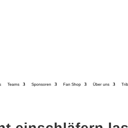
s
Teams
Sponsoren
Fan Shop
Über uns
Tri
ht einschläfern la