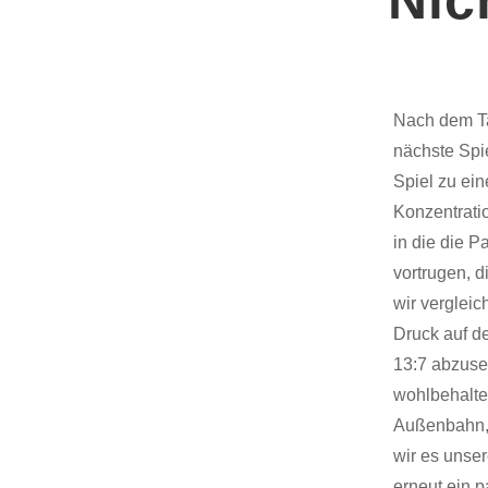
Nach dem Ta
nächste Spie
Spiel zu ein
Konzentratio
in die die 
vortrugen, 
wir vergleic
Druck auf d
13:7 abzuse
wohlbehalte
Außenbahn, 
wir es unse
erneut ein 