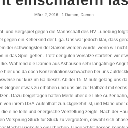
März 2, 2016
1.Damen
,
Damen
l- und Bergspiel gegen die Mannschaft des HV Lüneburg folgt
l gegen ein Kellerkind der Liga. Uns war jedoch klar, dass ge
em der schwierigsten der Saison werden würde, wenn wir nicht m
n in das Spiel gehen. Trotz der guten Vorsätze starteten wir etw
Partie. Während die Damen aus Ashausen sehr langatmige Angrif
die hier und da doch Konzentrationsschwächen bei uns aufdeck
hsweise nur kurz im Ballbesitz. Ab der 15. Minute gelang uns d
en Gegner etwas zu erhöhen und uns bis zur Halbzeit mit sechs
tzen. Dazu beigetragen hatten Merle über die linke Außenbahn,
n von ihrem USA-Aufenthalt zurückgekehrt ist, und Marie über d
die eine tolle und energische Vorstellung zeigte. Nach der Pau
ren Vorsprung Stück für Stück zu vergrößern, obwohl sich phas
paar Nachlässigkeiten einschlichen. Ungeachtet dessen konnten