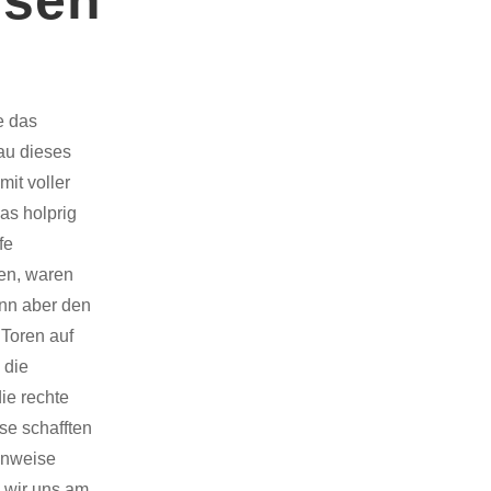
e das
nau dieses
it voller
as holprig
fe
ten, waren
ann aber den
 Toren auf
 die
ie rechte
se schafften
enweise
 wir uns am