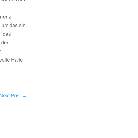
rrenz
n um das ein
f das
 der
n
volle Halle
Next Post
→