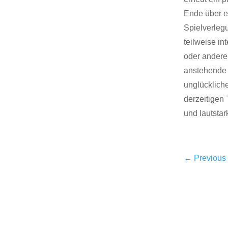
Ende über e
Spielverleg
teilweise in
oder andere
anstehende 
unglücklich
derzeitigen 
und lautstar
←
Previous