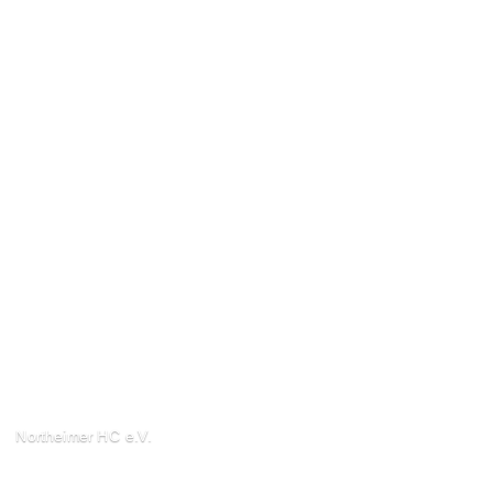
Northeimer HC e.V.
Schuhwall 22, 37154
Northeim