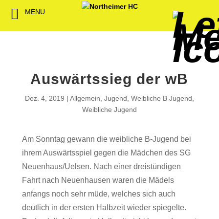
MENU
Back
Back
Back
Back
Back
Back
Back
Back
Back
Back
Back
Senioren
NHC-Sponsoren
Fan-Kollektion
Bildergalerie
1. Herren
Männliche
NHC Spiel
Vorstand
Förderver
Beitrittser
Abrechnu
Jugend
Sponsor werden
Fan-Artikel
Organisatorisches
2. Herren
Weibliche
Trainingsz
Satzung
Fördermitg
Download
Auswärtssieg der wB
Spielbetrieb
Spieltagssponsoren
FWD
1. Damen
Minis & M
Übungsleit
Dez. 4, 2019
Allgemein
,
Jugend
,
Weibliche B Jugend
,
Sponsoren stellen
Förderung
2. Damen
Spielstätt
Weibliche Jugend
sich vor
Dokumente
Am Sonntag gewann die weibliche B-Jugend bei
Jobbörse
ihrem Auswärtsspiel gegen die Mädchen des SG
Kooperationen
Neuenhaus/Uelsen. Nach einer dreistündigen
Hallenheft
Fahrt nach Neuenhausen waren die Mädels
Termine
anfangs noch sehr müde, welches sich auch
Intern
deutlich in der ersten Halbzeit wieder spiegelte.