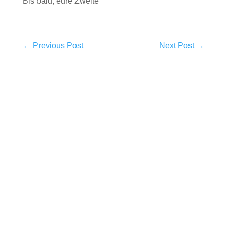
Bis bald, eure Zweite
←
Previous Post
Next Post
→