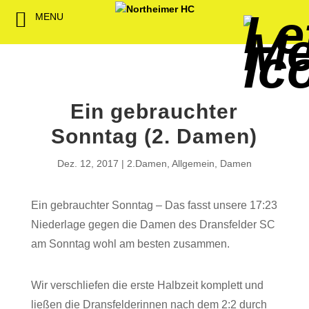
MENU
Back
Back
Back
Back
Back
Back
Back
Back
Back
Back
Back
Senioren
NHC-Sponsoren
Fan-Kollektion
Bildergalerie
1. Herren
Männliche
NHC Spiel
Vorstand
Förderver
Beitrittser
Abrechnu
Jugend
Sponsor werden
Fan-Artikel
Organisatorisches
2. Herren
Weibliche
Trainingsz
Satzung
Fördermitg
Download
Ein gebrauchter
Spielbetrieb
Spieltagssponsoren
FWD
1. Damen
Minis & M
Übungsleit
Sonntag (2. Damen)
Sponsoren stellen
Förderung
2. Damen
Spielstätt
Dez. 12, 2017
2.Damen
,
Allgemein
,
Damen
sich vor
Dokumente
Ein gebrauchter Sonntag – Das fasst unsere 17:23
Jobbörse
Kooperationen
Niederlage gegen die Damen des Dransfelder SC
Hallenheft
am Sonntag wohl am besten zusammen.
Termine
Wir verschliefen die erste Halbzeit komplett und
Intern
ließen die Dransfelderinnen nach dem 2:2 durch