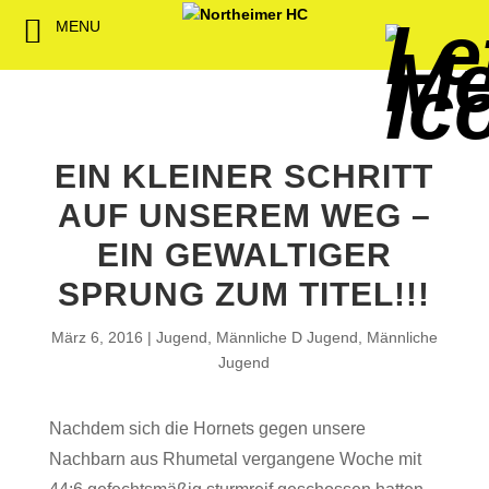
MENU
Back
Back
Back
Back
Back
Back
Back
Back
Back
Back
Back
Senioren
NHC-Sponsoren
Fan-Kollektion
Bildergalerie
1. Herren
Männliche
NHC Spiel
Vorstand
Förderver
Beitrittser
Abrechnu
Jugend
Sponsor werden
Fan-Artikel
Organisatorisches
2. Herren
Weibliche
Trainingsz
Satzung
Fördermitg
Download
Jugend
EIN KLEINER SCHRITT
Spielbetrieb
Spieltagssponsoren
FWD
1. Damen
Übungsleit
AUF UNSEREM WEG –
Minis & M
Sponsoren stellen
Förderung
2. Damen
Spielstätt
EIN GEWALTIGER
sich vor
SPRUNG ZUM TITEL!!!
Dokumente
Jobbörse
März 6, 2016
Jugend
,
Männliche D Jugend
,
Männliche
Kooperationen
Jugend
Hallenheft
Termine
Nachdem sich die Hornets gegen unsere
Intern
Nachbarn aus Rhumetal vergangene Woche mit