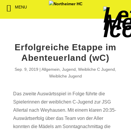
MENU
Back
Back
Back
Back
Back
Back
Back
Back
Back
Back
Back
Senioren
NHC-Sponsoren
Fan-Kollektion
Bildergalerie
1. Herren
Männliche
NHC Spiel
Vorstand
Förderver
Beitrittser
Abrechnu
Jugend
Sponsor werden
Fan-Artikel
Organisatorisches
2. Herren
Weibliche
Trainingsz
Satzung
Fördermitg
Download
Erfolgreiche Etappe im
Spielbetrieb
Spieltagssponsoren
FWD
1. Damen
Minis & M
Übungsleit
Abenteuerland (wC)
Sponsoren stellen
Förderung
2. Damen
Spielstätt
Sep. 9, 2019
Allgemein
,
Jugend
,
Weibliche C Jugend
,
sich vor
Weibliche Jugend
Dokumente
Jobbörse
Das zweite Auswärtsspiel in Folge führte die
Kooperationen
Spielerinnen der weiblichen C-Jugend zur JSG
Hallenheft
Termine
Allertal nach Weyhausen. Mit einem klaren 20:35-
Auswärtserfolg über das Team von der Aller
Intern
konnten die Mädels am Sonntagnachmittag die