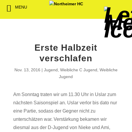
MENU
Back
Back
Back
Back
Back
Back
Back
Back
Back
Back
Back
Senioren
NHC-Sponsoren
Fan-Kollektion
Bildergalerie
1. Herren
Männliche
NHC Spiel
Vorstand
Förderver
Beitrittser
Abrechnu
Jugend
Sponsor werden
Fan-Artikel
Organisatorisches
2. Herren
Weibliche
Trainingsz
Satzung
Fördermitg
Download
Erste Halbzeit
Spielbetrieb
Spieltagssponsoren
FWD
1. Damen
Minis & M
Übungsleit
verschlafen
Sponsoren stellen
Förderung
2. Damen
Spielstätt
Nov. 13, 2016
Jugend
,
Weibliche C Jugend
,
Weibliche
sich vor
Jugend
Dokumente
Jobbörse
Am Sonntag traten wir um 11.30 Uhr in Uslar zum
Kooperationen
nächsten Saisonspiel an. Uslar verlor bis dato nur
Hallenheft
Termine
eine Partie, sodass der Gegner nicht zu
unterschätzen war. Verstärkung bekamen wir
Intern
diesmal aus der D-Jugend von Nieke und Ami,