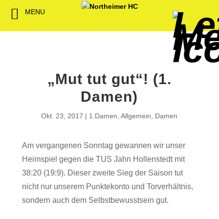
MENU
Back
Back
Back
Back
Back
Back
Back
Back
Back
Back
Back
Senioren
NHC-Sponsoren
Fan-Kollektion
Bildergalerie
1. Herren
Männliche
NHC Spiel
Vorstand
Förderver
Beitrittser
Abrechnu
Jugend
Sponsor werden
Fan-Artikel
Organisatorisches
2. Herren
Weibliche
Trainingsz
Satzung
Fördermitg
Download
„Mut tut gut“! (1.
Spielbetrieb
Spieltagssponsoren
FWD
1. Damen
Minis & M
Übungsleit
Damen)
Sponsoren stellen
Förderung
2. Damen
Spielstätt
Okt. 23, 2017
1.Damen
,
Allgemein
,
Damen
sich vor
Dokumente
Am vergangenen Sonntag gewannen wir unser
Jobbörse
Kooperationen
Heimspiel gegen die TUS Jahn Hollenstedt mit
Hallenheft
38:20 (19:9). Dieser zweite Sieg der Saison tut
Termine
nicht nur unserem Punktekonto und Torverhältnis,
sondern auch dem Selbstbewusstsein gut.
Intern