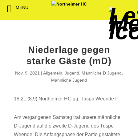
MENU
Back
Back
Back
Back
Back
Back
Back
Back
Back
Back
Back
Senioren
NHC-Sponsoren
Fan-Kollektion
Bildergalerie
1. Herren
Männliche
NHC Spiel
Vorstand
Förderver
Beitrittser
Abrechnu
Jugend
Sponsor werden
Fan-Artikel
Organisatorisches
2. Herren
Weibliche
Trainingsz
Satzung
Fördermitg
Download
Niederlage gegen
Spielbetrieb
Spieltagssponsoren
FWD
1. Damen
Minis & M
Übungsleit
starke Gäste (mD)
Sponsoren stellen
Förderung
2. Damen
Spielstätt
Nov. 9, 2021
Allgemein
,
Jugend
,
Männliche D Jugend
,
sich vor
Männliche Jugend
Dokumente
Jobbörse
18:21 (8:9) Northeimer HC gg. Tuspo Weende II
Kooperationen
Hallenheft
Termine
Am vergangenen Samstag traf unsere männliche
D-Jugend auf die zweite D-Jugend des Tuspo
Intern
Weende. Die Anfangsphase der Partie gestaltete