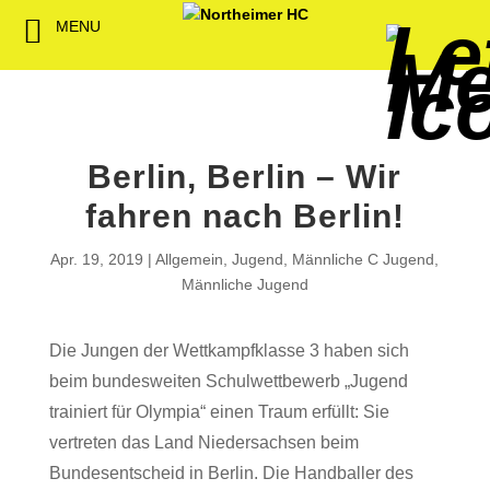
MENU
Back
Back
Back
Back
Back
Back
Back
Back
Back
Back
Back
Senioren
NHC-Sponsoren
Fan-Kollektion
Bildergalerie
1. Herren
Männliche
NHC Spiel
Vorstand
Förderver
Beitrittser
Abrechnu
Jugend
Sponsor werden
Fan-Artikel
Organisatorisches
2. Herren
Weibliche
Trainingsz
Satzung
Fördermitg
Download
Berlin, Berlin – Wir
Spielbetrieb
Spieltagssponsoren
FWD
1. Damen
Minis & M
Übungsleit
fahren nach Berlin!
Sponsoren stellen
Förderung
2. Damen
Spielstätt
Apr. 19, 2019
Allgemein
,
Jugend
,
Männliche C Jugend
,
sich vor
Männliche Jugend
Dokumente
Jobbörse
Die Jungen der Wettkampfklasse 3 haben sich
Kooperationen
beim bundesweiten Schulwettbewerb „Jugend
Hallenheft
Termine
trainiert für Olympia“ einen Traum erfüllt: Sie
vertreten das Land Niedersachsen beim
Intern
Bundesentscheid in Berlin. Die Handballer des