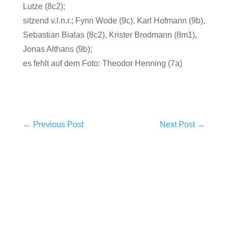
Lutze (8c2);
sitzend v.l.n.r.; Fynn Wode (9c), Karl Hofmann (9b),
Sebastian Bialas (8c2), Krister Brodmann (8m1),
Jonas Althans (9b);
es fehlt auf dem Foto: Theodor Henning (7a)
←
Previous Post
Next Post
→