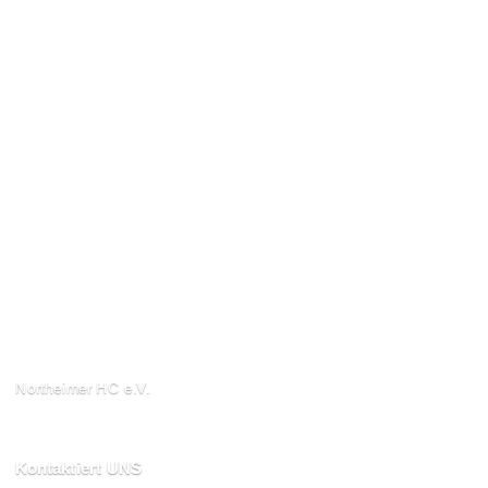
Northeimer HC e.V.
Schuhwall 22, 37154
Northeim
Kontaktiert UNS