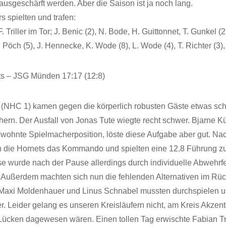
usgeschärft werden. Aber die Saison ist ja noch lang.
rs spielten und trafen:
. Triller im Tor; J. Benic (2), N. Bode, H. Guittonnet, T. Gunkel (
N. Pöch (5), J. Hennecke, K. Wode (8), L. Wode (4), T. Richter (3)
s – JSG Münden 17:17 (12:8)
 (NHC 1) kamen gegen die körperlich robusten Gäste etwas sc
hern. Der Ausfall von Jonas Tute wiegte recht schwer. Bjarne K
ewohnte Spielmacherposition, löste diese Aufgabe aber gut. Na
die Hornets das Kommando und spielten eine 12.8 Führung z
se wurde nach der Pause allerdings durch individuelle Abwehrf
Außerdem machten sich nun die fehlenden Alternativen im Rü
Maxi Moldenhauer und Linus Schnabel mussten durchspielen 
. Leider gelang es unseren Kreisläufern nicht, am Kreis Akzent
Lücken dagewesen wären. Einen tollen Tag erwischte Fabian Tril