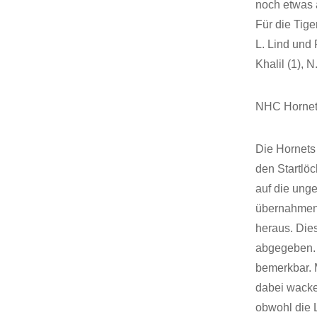
noch etwas a
Für die Tige
L. Lind und F
Khalil (1), 
NHC Hornet
Die Hornets
den Startlöc
auf die ung
übernahmen 
heraus. Die
abgegeben. 
bemerkbar. 
dabei wacker
obwohl die 