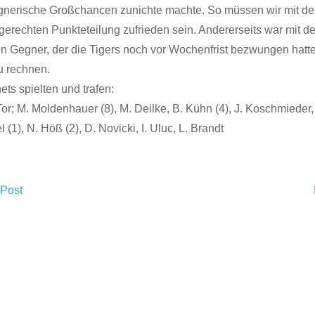
egnerische Großchancen zunichte machte. So müssen wir mit de
 gerechten Punkteteilung zufrieden sein. Andererseits war mit 
n Gegner, der die Tigers noch vor Wochenfrist bezwungen hatte
u rechnen.
ets spielten und trafen:
m Tor; M. Moldenhauer (8), M. Deilke, B. Kühn (4), J. Koschmieder
l (1), N. Höß (2), D. Novicki, I. Uluc, L. Brandt
 Post