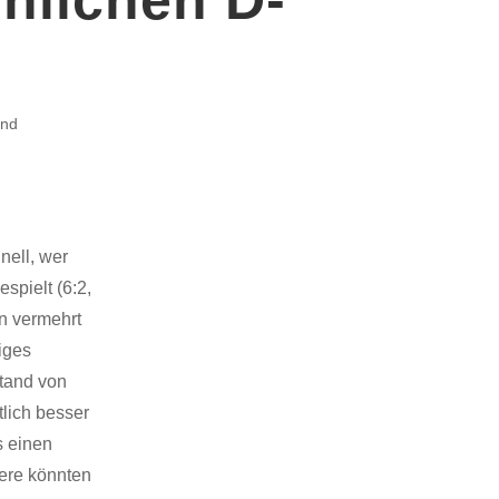
end
nell, wer
spielt (6:2,
en vermehrt
iges
Stand von
tlich besser
s einen
dere könnten