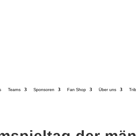
s
Teams
Sponsoren
Fan Shop
Über uns
Tri
imspieltag der män