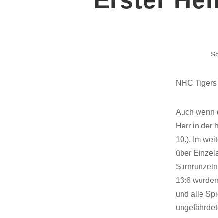
Se
NHC Tigers 
Auch wenn di
Herr in der 
10.). Im wei
über Einzel
Stirnrunzel
13:6 wurden 
und alle Spi
ungefährdet