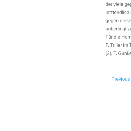
der viele g
letztendlich
gegen diese
unbedingt z
Für die Horn
F. Triller i
(2), T. Gunke
←
Previous