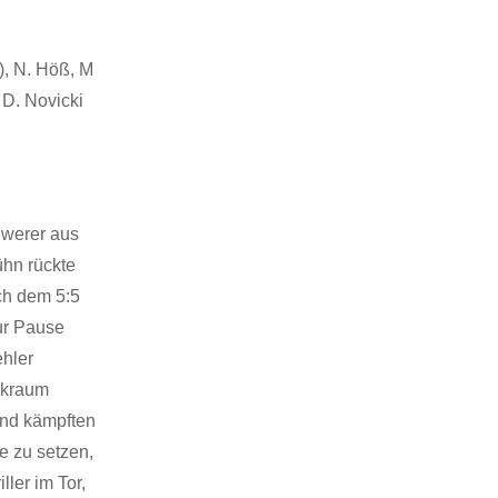
2), N. Höß, M
, D. Novicki
hwerer aus
ühn rückte
ch dem 5:5
ur Pause
ehler
ckraum
und kämpften
e zu setzen,
ler im Tor,