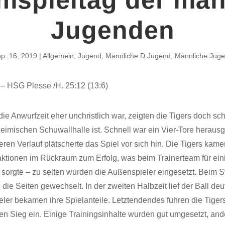
Jugenden
p. 16, 2019
Allgemein
,
Jugend
,
Männliche D Jugend
,
Männliche Jug
– HSG Plesse /H. 25:12 (13:6)
e Anwurfzeit eher unchristlich war, zeigten die Tigers doch sch
heimischen Schuwallhalle ist. Schnell war ein Vier-Tore herausge
teren Verlauf plätscherte das Spiel vor sich hin. Die Tigers kam
aktionen im Rückraum zum Erfolg, was beim Trainerteam für ein
n sorgte – zu selten wurden die Außenspieler eingesetzt. Beim 
die Seiten gewechselt. In der zweiten Halbzeit lief der Ball deu
eler bekamen ihre Spielanteile. Letztendendes fuhren die Tiger
en Sieg ein. Einige Trainingsinhalte wurden gut umgesetzt, an