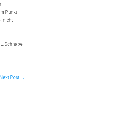
r
dem Punkt
, nicht
, L.Schnabel
Next Post
→