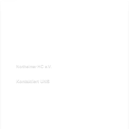

Northeimer HC e.V.
Schuhwall 22, 37154 Northeim

Kontaktiert UNS
kontakt@northeimerhc.de