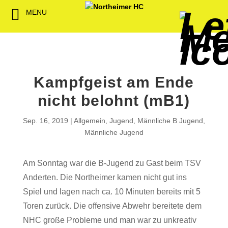
MENU
Back
Back
Back
Back
Back
Back
Back
Back
Back
Back
Back
Senioren
NHC-Sponsoren
Fan-Kollektion
Bildergalerie
1. Herren
Männliche
NHC Spiel
Vorstand
Förderver
Beitrittser
Abrechnu
Jugend
Sponsor werden
Fan-Artikel
Organisatorisches
2. Herren
Weibliche
Trainingsz
Satzung
Fördermitg
Download
Jugend
Kampfgeist am Ende
Spielbetrieb
Spieltagssponsoren
FWD
1. Damen
Übungsleit
nicht belohnt (mB1)
Minis & M
Sponsoren stellen
Förderung
2. Damen
Spielstätt
Sep. 16, 2019
Allgemein
,
Jugend
,
Männliche B Jugend
,
sich vor
Männliche Jugend
Dokumente
Jobbörse
Am Sonntag war die B-Jugend zu Gast beim TSV
Kooperationen
Anderten. Die Northeimer kamen nicht gut ins
Hallenheft
Termine
Spiel und lagen nach ca. 10 Minuten bereits mit 5
Toren zurück. Die offensive Abwehr bereitete dem
Intern
NHC große Probleme und man war zu unkreativ