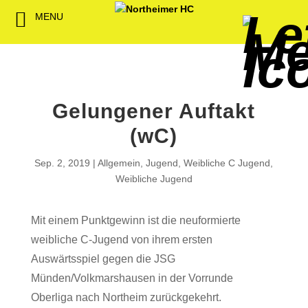
MENU
Back
Back
Back
Back
Back
Back
Back
Back
Back
Back
Back
Senioren
NHC-Sponsoren
Fan-Kollektion
Bildergalerie
1. Herren
Männliche
NHC Spiel
Vorstand
Förderver
Beitrittser
Abrechnu
Jugend
Sponsor werden
Fan-Artikel
Organisatorisches
2. Herren
Weibliche
Trainingsz
Satzung
Fördermitg
Download
Gelungener Auftakt
Spielbetrieb
Spieltagssponsoren
FWD
1. Damen
Minis & M
Übungsleit
(wC)
Sponsoren stellen
Förderung
2. Damen
Spielstätt
Sep. 2, 2019
Allgemein
,
Jugend
,
Weibliche C Jugend
,
sich vor
Weibliche Jugend
Dokumente
Jobbörse
Mit einem Punktgewinn ist die neuformierte
Kooperationen
weibliche C-Jugend von ihrem ersten
Hallenheft
Termine
Auswärtsspiel gegen die JSG
Münden/Volkmarshausen in der Vorrunde
Intern
Oberliga nach Northeim zurückgekehrt.