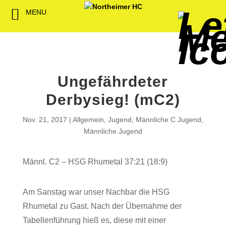
MENU
Back
Back
Back
Back
Back
Back
Back
Back
Back
Back
Back
Senioren
NHC-Sponsoren
Fan-Kollektion
Bildergalerie
1. Herren
Männliche
NHC Spiel
Vorstand
Förderver
Beitrittser
Abrechnu
Jugend
Sponsor werden
Fan-Artikel
Organisatorisches
2. Herren
Weibliche
Trainingsz
Satzung
Fördermitg
Download
Ungefährdeter
Spielbetrieb
Spieltagssponsoren
FWD
1. Damen
Minis & M
Übungsleit
Derbysieg! (mC2)
Sponsoren stellen
Förderung
2. Damen
Spielstätt
Nov. 21, 2017
Allgemein
,
Jugend
,
Männliche C Jugend
,
sich vor
Männliche Jugend
Dokumente
Jobbörse
Männl. C2 – HSG Rhumetal 37:21 (18:9)
Kooperationen
Hallenheft
Termine
Am Sanstag war unser Nachbar die HSG
Rhumetal zu Gast. Nach der Übernahme der
Intern
Tabellenführung hieß es, diese mit einer